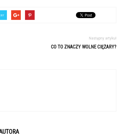
ter
Następny artykuł
CO TO ZNACZY WOLNE CIĘŻARY?
 AUTORA