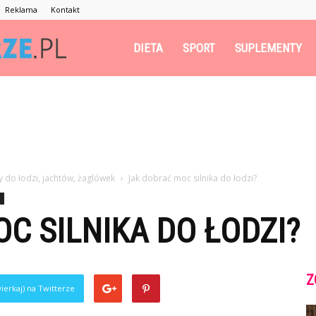
Reklama
Kontakt
trenujmadrze.pl
DIETA
SPORT
SUPLEMENTY
 do łodzi, jachtów, żaglówek
Jak dobrać moc silnika do łodzi?
C SILNIKA DO ŁODZI?
Z
ierkaj) na Twitterze