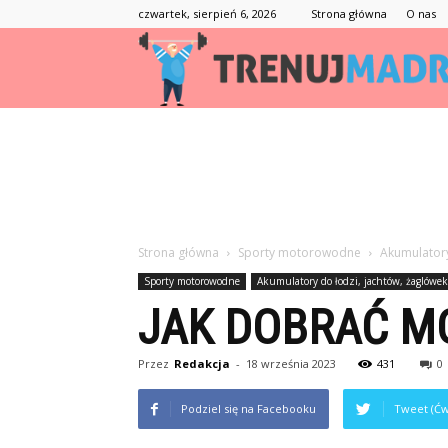
czwartek, sierpień 6, 2026
Strona główna
O nas
Strona główna
Sporty motorowodne
Akumulatory
Sporty motorowodne
Akumulatory do łodzi, jachtów, żaglówek
JAK DOBRAĆ MO
Przez
Redakcja
-
18 września 2023
431
0
Podziel się na Facebooku
Tweet (Ćw