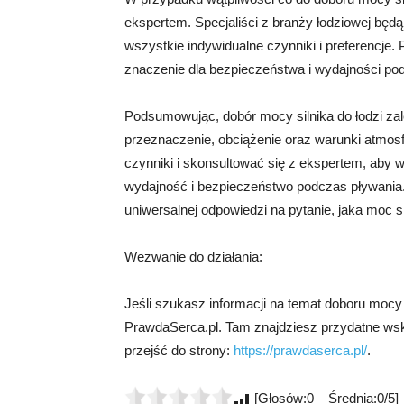
ekspertem. Specjaliści z branży łodziowej będą
wszystkie indywidualne czynniki i preferencje.
znaczenie dla bezpieczeństwa i wydajności po
Podsumowując, dobór mocy silnika do łodzi zależ
przeznaczenie, obciążenie oraz warunki atmosf
czynniki i skonsultować się z ekspertem, aby 
wydajność i bezpieczeństwo podczas pływania. P
uniwersalnej odpowiedzi na pytanie, jaka moc si
Wezwanie do działania:
Jeśli szukasz informacji na temat doboru mocy
PrawdaSerca.pl. Tam znajdziesz przydatne wskaz
przejść do strony:
https://prawdaserca.pl/
.
[Głosów:0 Średnia:0/5]